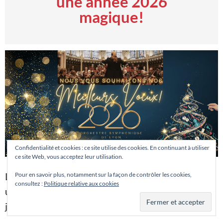
une année 2026
magique!
Confidentialité et cookies : ce site utilise des cookies. En continuant à utiliser
ce site Web, vous acceptez leur utilisation.
L’Orchestre Symphonique de Lyon vous souhaite
Pour en savoir plus, notamment sur la façon de contrôler les cookies,
consultez :
Politique relative aux cookies
une merveilleuse année 2026, pleine de magie, de
joie et de belles surprises.