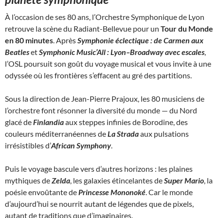
À l’occasion de ses 80 ans, l’Orchestre Symphonique de Lyon
retrouve la scène du Radiant-Bellevue pour un
Tour du Monde
en 80 minutes
. Après
Symphonie éclectique : de Carmen aux
Beatles
et
Symphonic Music’All : Lyon–Broadway avec escales
,
l’OSL poursuit son goût du voyage musical et vous invite à une
odyssée où les frontières s’effacent au gré des partitions.
Sous la direction de Jean-Pierre Prajoux, les 80 musiciens de
l’orchestre font résonner la diversité du monde — du Nord
glacé de
Finlandia
aux steppes infinies de Borodine, des
couleurs méditerranéennes de
La Strada
aux pulsations
irrésistibles d’
African Symphony
.
Puis le voyage bascule vers d’autres horizons : les plaines
mythiques de
Zelda
, les galaxies étincelantes de
Super Mario
, la
poésie envoûtante de
Princesse Mononoké
. Car le monde
d’aujourd’hui se nourrit autant de légendes que de pixels,
autant de traditions que d’imaginaires.