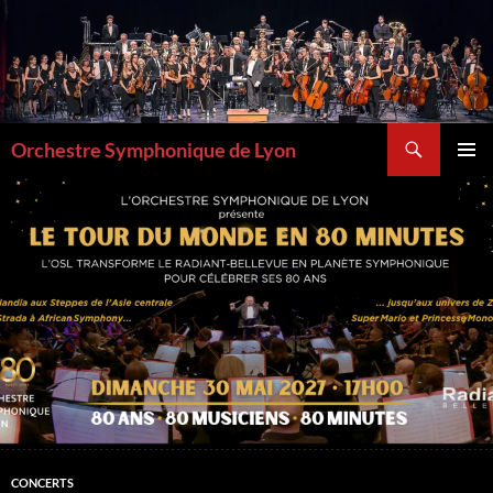
Aller
au
contenu
Recherche
Orchestre Symphonique de Lyon
MENU
PRINCI
CONCERTS