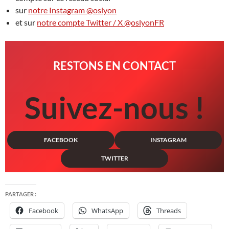
sur
notre Instagram @oslyon
et sur
notre compte Twitter / X @oslyonFR
RESTONS EN CONTACT
Suivez-nous !
FACEBOOK
INSTAGRAM
TWITTER
PARTAGER :
Facebook
WhatsApp
Threads