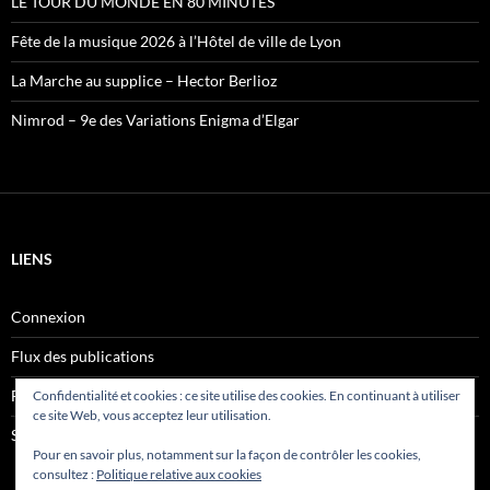
LE TOUR DU MONDE EN 80 MINUTES
Fête de la musique 2026 à l’Hôtel de ville de Lyon
La Marche au supplice – Hector Berlioz
Nimrod – 9e des Variations Enigma d’Elgar
LIENS
Connexion
Flux des publications
Flux des commentaires
Confidentialité et cookies : ce site utilise des cookies. En continuant à utiliser
ce site Web, vous acceptez leur utilisation.
Site de WordPress-FR
Pour en savoir plus, notamment sur la façon de contrôler les cookies,
consultez :
Politique relative aux cookies