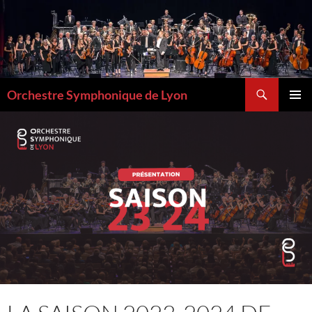
Aller
au
contenu
Recherche
Orchestre Symphonique de Lyon
MENU
PRINCI