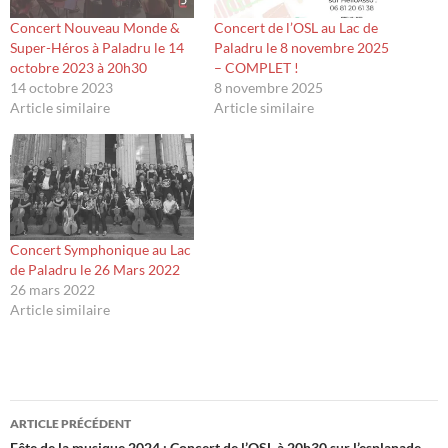
Concert Nouveau Monde &
Concert de l’OSL au Lac de
Super-Héros à Paladru le 14
Paladru le 8 novembre 2025
octobre 2023 à 20h30
– COMPLET !
14 octobre 2023
8 novembre 2025
Article similaire
Article similaire
Concert Symphonique au Lac
de Paladru le 26 Mars 2022
26 mars 2022
Article similaire
Navigation
ARTICLE PRÉCÉDENT
Fête de la musique 2024 : Concert de l’OSL à 20h30 sur l’esplanade