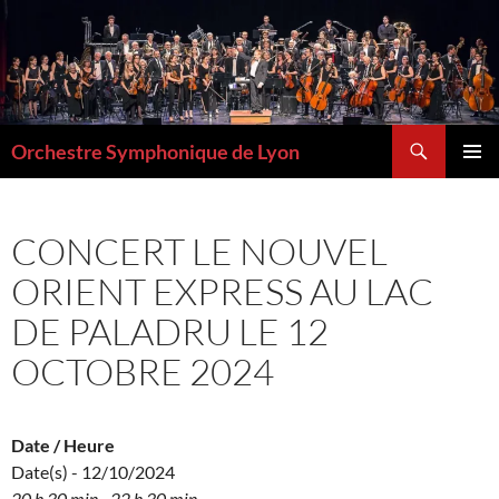
Aller
au
contenu
Recherche
Orchestre Symphonique de Lyon
MENU
PRINCI
CONCERT LE NOUVEL
ORIENT EXPRESS AU LAC
DE PALADRU LE 12
OCTOBRE 2024
Date / Heure
Date(s) - 12/10/2024
20 h 30 min - 22 h 30 min