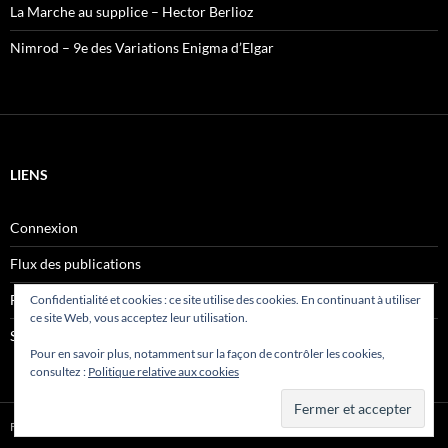
La Marche au supplice – Hector Berlioz
Nimrod – 9e des Variations Enigma d’Elgar
LIENS
Connexion
Flux des publications
Flux des commentaires
Confidentialité et cookies : ce site utilise des cookies. En continuant à utiliser
ce site Web, vous acceptez leur utilisation.
Site de WordPress-FR
Pour en savoir plus, notamment sur la façon de contrôler les cookies,
consultez :
Politique relative aux cookies
Fièrement propulsé par WordPress