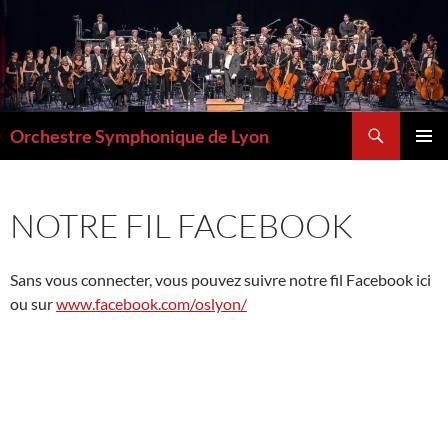
Aller
au
contenu
Recherche
Orchestre Symphonique de Lyon
MENU
PRINCI
NOTRE FIL FACEBOOK
Sans vous connecter, vous pouvez suivre notre fil Facebook ici
ou sur
www.facebook.com/oslyon/