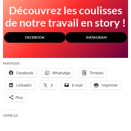
Découvrez les coulisses
de notre travail en story !
FACEBOOK
INSTAGRAM
PARTAGER :
Facebook
WhatsApp
Threads
LinkedIn
X
E-mail
Imprimer
Plus
J’AIME ÇA :