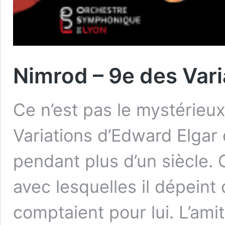
Nimrod – 9e des Vari
Ce n’est pas le mystérieu
Variations d’Edward Elgar
pendant plus d’un siècle. C
avec lesquelles il dépeint
comptaient pour lui. L’ami