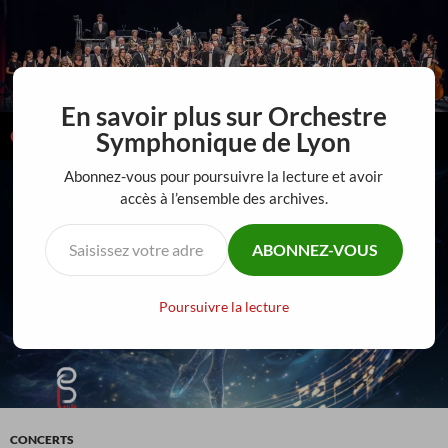
Aller
au
contenu
En savoir plus sur Orchestre
Recherche
Orchestre Symphonique de Lyon
Symphonique de Lyon
MENU
Abonnez-vous pour poursuivre la lecture et avoir
PRINCI
accès à l’ensemble des archives.
Saisissez votre adresse e-mail…
ABONNEZ-VOUS
Poursuivre la lecture
CONCERTS