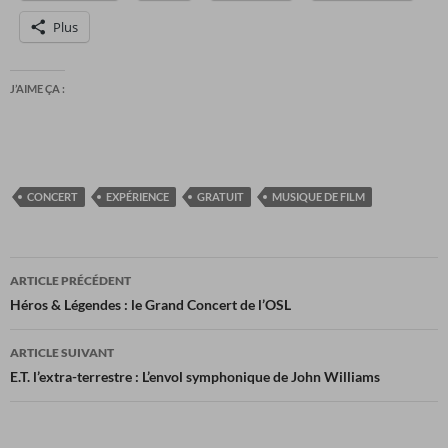
Plus
J’AIME ÇA :
CONCERT
EXPÉRIENCE
GRATUIT
MUSIQUE DE FILM
Navigation
ARTICLE PRÉCÉDENT
des
Héros & Légendes : le Grand Concert de l’OSL
articles
ARTICLE SUIVANT
E.T. l’extra-terrestre : L’envol symphonique de John Williams