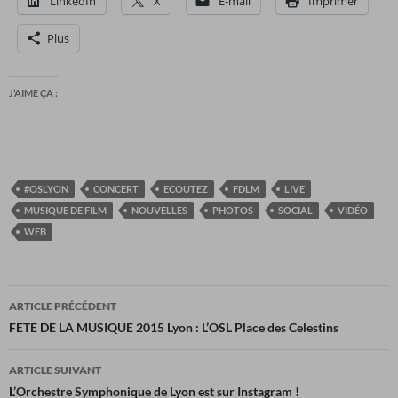
LinkedIn
X
E-mail
Imprimer
Plus
J’AIME ÇA :
#OSLYON
CONCERT
ECOUTEZ
FDLM
LIVE
MUSIQUE DE FILM
NOUVELLES
PHOTOS
SOCIAL
VIDÉO
WEB
Navigation
ARTICLE PRÉCÉDENT
des
FETE DE LA MUSIQUE 2015 Lyon : L’OSL Place des Celestins
articles
ARTICLE SUIVANT
L’Orchestre Symphonique de Lyon est sur Instagram !