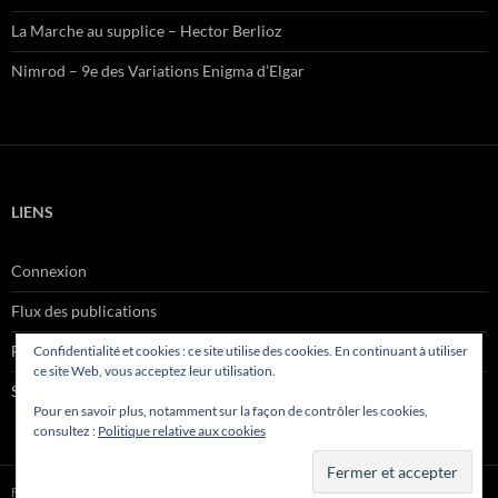
La Marche au supplice – Hector Berlioz
Nimrod – 9e des Variations Enigma d’Elgar
LIENS
Connexion
Flux des publications
Flux des commentaires
Confidentialité et cookies : ce site utilise des cookies. En continuant à utiliser
ce site Web, vous acceptez leur utilisation.
Site de WordPress-FR
Pour en savoir plus, notamment sur la façon de contrôler les cookies,
consultez :
Politique relative aux cookies
Fièrement propulsé par WordPress