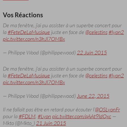
Vos Réactions
De ma fenêtre, j’ai pu assister à un superbe concert pour
la
#FeteDeLaMusique
juste en face de
@celestins
#lyon2
pic.twitter.com/n3hJl7OMBx
— Philippe Wood (@philippewood)
22 Juin 2015
De ma fenêtre, j'ai pu assister à un superbe concert pour
la
#FeteDeLaMusique
juste en face de
@celestins
#lyon2
pic.twitter.com/n3hJl7OMBx
— Philippe Wood (@philippewood)
June 22, 2015
Il ne fallait pas être en retard pour écouter l’
@OSLyonFr
pour la
#FDLM
.
#Lyon
pic.twitter.com/qAAt9ldQxc
—
Mkto (@Mkto_)
21 Juin 2015