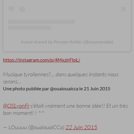
A post shared by Romain Kohler (@ozymandale)
https://instagram.com/p/4MxzirFloL/
Musique tyroliennes?… dans quelques instants nous
serons…
Une photo publiée par @ouaiouaicca le 21 Juin 2015
@OSLyonFr
c’était vraiment une bonne idée!! Et un très
bon moment! ! ^^
— LOuuuu (@ouaiouaiCCa)
22 Juin 2015