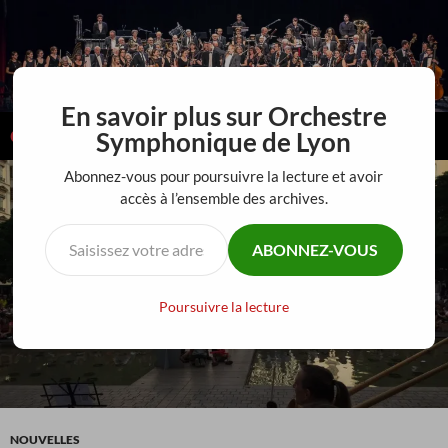
Aller
au
contenu
En savoir plus sur Orchestre
Recherche
Orchestre Symphonique de Lyon
Symphonique de Lyon
MENU
Abonnez-vous pour poursuivre la lecture et avoir
PRINCI
accès à l’ensemble des archives.
Saisissez votre adresse e-mail…
ABONNEZ-VOUS
Poursuivre la lecture
NOUVELLES