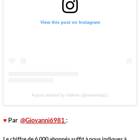
View this post on Instagram
A post shared by Valérie (@noemiep1)
♥
Par
@Giovanni6981
:
Le chiffre de 6.000 abonnés suffit à nous indiquer à