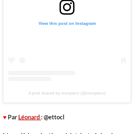
View this post on Instagram
A post shared by monpiero (@monpiero)
♥
Par
Léonard
: @ettocl