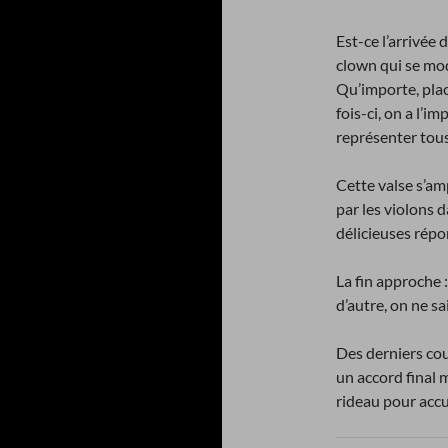
Est-ce l’arrivée
clown qui se moq
Qu’importe, pla
fois-ci, on a l’
représenter tous
Cette valse s’am
par les violons 
délicieuses répo
La fin approche :
d’autre, on ne sa
Des derniers cou
un accord final 
rideau pour accu