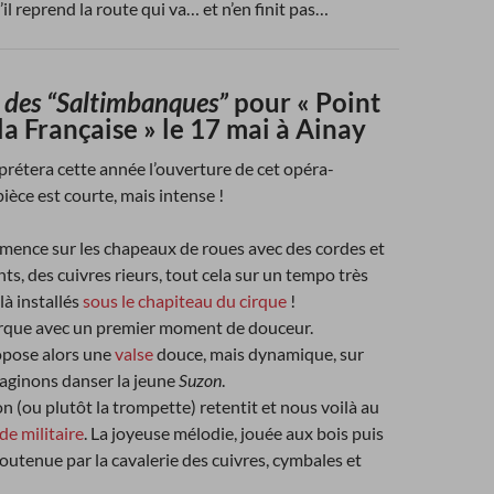
il reprend la route qui va… et n’en finit pas…
e des “Saltimbanques”
pour « Point
la Française » le 17 mai à Ainay
prétera cette année l’ouverture de cet opéra-
ièce est courte, mais intense !
ence sur les chapeaux de roues avec des cordes et
nts, des cuivres rieurs, tout cela sur un tempo très
là installés
sous le chapiteau du cirque
!
rque avec un premier moment de douceur.
opose alors une
valse
douce, mais dynamique, sur
maginons danser la jeune
Suzon
.
on (ou plutôt la trompette) retentit et nous voilà au
de militaire
. La joyeuse mélodie, jouée aux bois puis
soutenue par la cavalerie des cuivres, cymbales et