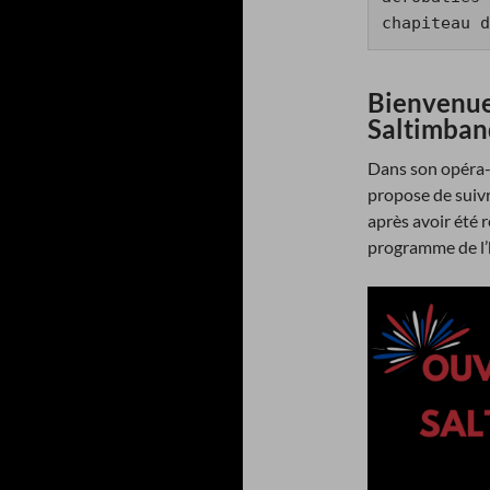
chapiteau d
Bienvenue
Saltimban
Dans son opéra
propose de suiv
après avoir été 
programme de l’h