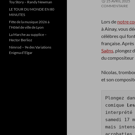
25 AVRIL 2025
Toy Story – Randy Newman
COMMENTAIRE
LE TOUR DU MONDE EN 80
MINUTES
Lors de
notre c
Fête de la musique 2026 à
l’Hôtel de ville de Lyon
à Ainay, vous d
La Marche au supplice –
célèbres qui fon
Hector Berlioz
française. Après
Nimrod – 9e des Variations
Saëns
, plongez 
Enigma d’Elgar
du compositeur
Nicolas, trombon
et son composit
Plongez dan
comique 
Les
interprété 
samedi 17 m
mais intens
acrobaties 