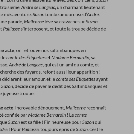
 troisième,
André de Langeac
, un charmant lieutenant
tte mésaventure.
Suzon
tombe amoureuse d’A
ndré
.
d’une parade,
Malicorne
lève sa cravache sur
Suzon
:
t
Paillasse
s’interposent, et toute la troupe décide de
!
me acte
, on retrouve nos saltimbanques en
 le
comte des Étiquettes
et
Madame Bernardin
, sa
esse.
André de Langeac
, qui est un ami du comte, et
recherche des fuyards, refont aussi leur apparition !
e déclarent leur amour, et le
comte des Étiquettes
ayant
c
Suzon
, décide de payer le dédit des Saltimbanques et
te joyeuse troupe.
me acte
, incroyable dénouement,
Malicorne
reconnaît
été confiée par
Madame Bernardin
! Le
comte
 que
Suzon
est sa fille ! Fin heureuse pour
Suzon
qui
ndré
! Pour
Paillasse
, toujours épris de
Suzon
, c’est le