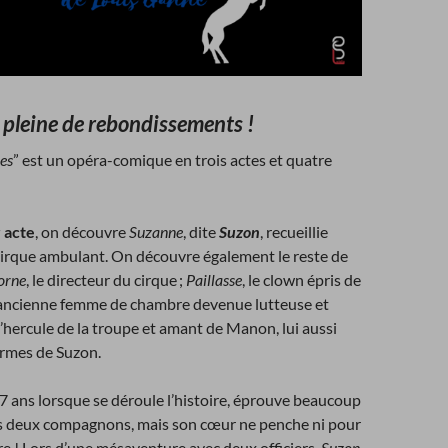
 pleine de rebondissements !
es
” est un opéra-comique en trois actes et quatre
 acte
, on découvre
Suzanne
, dite
Suzon
, recueillie
cirque ambulant. On découvre également le reste de
orne
, le directeur du cirque ;
Paillasse
, le clown épris de
’ancienne femme de chambre devenue lutteuse et
 l’hercule de la troupe et amant de Manon, lui aussi
armes de Suzon.
17 ans lorsque se déroule l’histoire, éprouve beaucoup
es deux compagnons, mais son cœur ne penche ni pour
tre ! Lors d’une mésaventure avec deux officiers,
Suzon