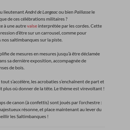
 du lieutenant
André de Langeac
ou bien
Paillasse
le
ue de ces célébrations militaires ?
ce à une autre
valse
interprétée par les cordes. Cette
impression d’être sur un carrousel, comme pour
 nos saltimbanques sur la piste.
plifie de mesures en mesures jusqu’à être déclamée
dans sa dernière exposition, accompagnée de
nses de bois.
 tout s’accélère, les acrobaties s’enchaînent de part et
it plus où donner de la tête. Le thème est virevoltant !
ps de canon (à confettis) sont joués par l’orchestre :
majestueux résonne, et place maintenant au lever du
eillir les Saltimbanques !