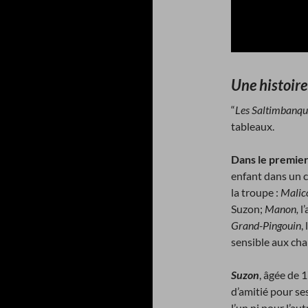
Une histoire
“
Les Saltimbanqu
tableaux.
Dans le premier
enfant dans un 
la troupe :
Malic
Suzon;
Manon,
l
Grand-Pingouin
,
sensible aux ch
Suzon
, âgée de 
d’amitié pour s
l’un ni pour l’au