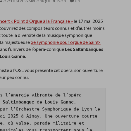
ORCHESTRE SYMPHONIQUE DE LYON
UN
oncert
« Point d’Orgue à la Française »
le 17 mai 2025
écouvrirez des compositeurs connus et d’autres moins
t toute la diversité de la musique symphonique
 la majestueuse
3e symphonie pour orgue de Saint-
dans l’univers de l’opéra-comique
Les Saltimbanques
Louis Ganne
.
iste à l’OSL vous présente cet opéra, son ouverture
eur peu connu.
s l’énergie vibrante de l’opéra-
 Saltimbanque
 de 
Louis Ganne
, 
par l’Orchestre Symphonique de Lyon le 
ai 2025 à Ainay. Une ouverture courte 
e, où valse, parade militaire et 
musicales vous transportent sous le 