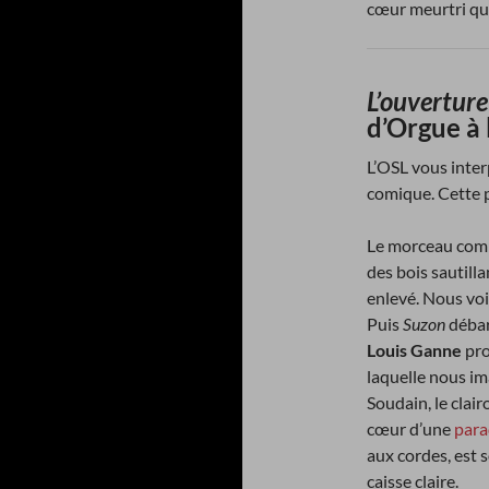
cœur meurtri qu’
L’ouvertur
d’Orgue à 
L’OSL vous inter
comique. Cette p
Le morceau comm
des bois sautilla
enlevé. Nous voi
Puis
Suzon
déba
Louis Ganne
pr
laquelle nous i
Soudain, le clair
cœur d’une
para
aux cordes, est 
caisse claire.