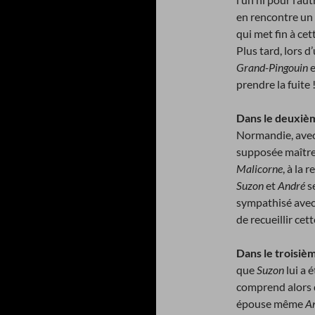
en rencontre un
qui met fin à ce
Plus tard, lors 
Grand-Pingouin
e
prendre la fuite 
Dans le deuxiè
Normandie, avec
supposée maîtr
Malicorne
, à la 
Suzon
et
André
s
sympathisé ave
de recueillir cet
Dans le troisiè
que
Suzon
lui a 
comprend alors
épouse même
A