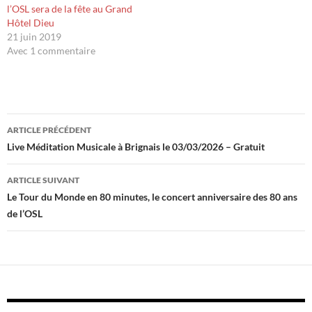
l’OSL sera de la fête au Grand
Hôtel Dieu
21 juin 2019
Avec 1 commentaire
Navigation
ARTICLE PRÉCÉDENT
des
Live Méditation Musicale à Brignais le 03/03/2026 – Gratuit
articles
ARTICLE SUIVANT
Le Tour du Monde en 80 minutes, le concert anniversaire des 80 ans
de l’OSL