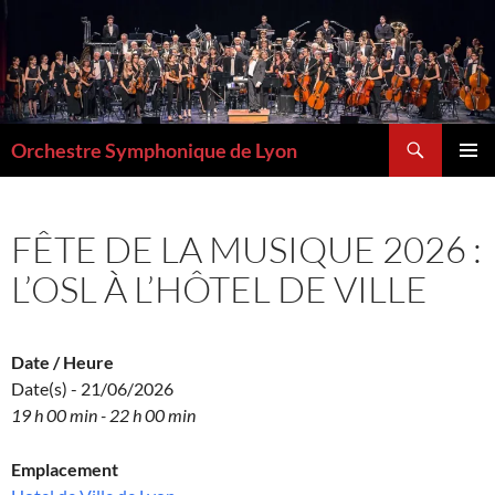
Aller
au
contenu
Recherche
Orchestre Symphonique de Lyon
MENU
PRINCI
FÊTE DE LA MUSIQUE 2026 :
L’OSL À L’HÔTEL DE VILLE
Date / Heure
Date(s) - 21/06/2026
19 h 00 min - 22 h 00 min
Emplacement