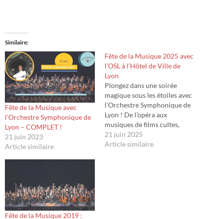
Similaire
Fête de la Musique 2025 avec
l’OSL à l’Hôtel de Ville de
Lyon
Plongez dans une soirée
magique sous les étoiles avec
l'Orchestre Symphonique de
Fête de la Musique avec
Lyon ! De l’opéra aux
l’Orchestre Symphonique de
musiques de films cultes,
Lyon – COMPLET !
célébrez la diversité musicale
21 juin 2025
21 juin 2023
lors de deux concerts
Article similaire
Article similaire
exceptionnels. Découvrez le
programme et inscrivez-vous
à la newsletter pour ne rien
manquer !
Fête de la Musique 2019 :