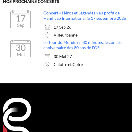
NOS PROCHAINS CONCERTS
Concert « Héros et Légendes » au profit de
17
Handicap International le 17 septembre 2026
Sep
17 Sep 26
Villeurbanne
Le Tour du Monde en 80 minutes, le concert
30
anniversaire des 80 ans de l'OSL
Mai
30 Mai 27
Caluire et Cuire